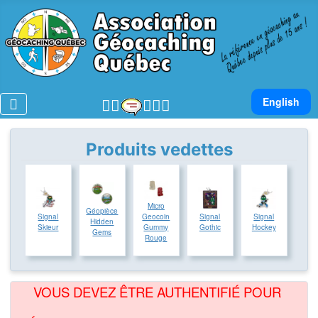
Sélectionnez v
English
Produits vedettes
Micro
Géopièce
Signal
Geocoin
Signal
Signal
Hidden
Skieur
Gummy
Gothic
Hockey
Gems
Rouge
VOUS DEVEZ ÊTRE AUTHENTIFIÉ POUR