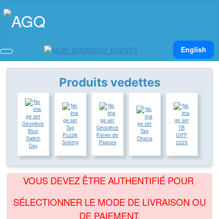
Sélectionnez v
English
Produits vedettes
Géopièce
Tag
Géopièce
TB
Blue
Tag
Puzzle
Panier de
GIFF
Switch
Ohana
Solving
Paques
2025
Day
VOUS DEVEZ ÊTRE AUTHENTIFIÉ POUR
SÉLECTIONNER LE MODE DE LIVRAISON OU
DE PAIEMENT.