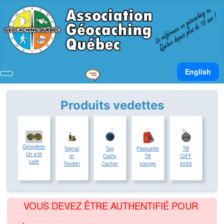
Sélectionnez v
English
Produits vedettes
Géopièce
Signal
Tag
Plaquette
TB
Un p'tit
et
Crafty
TB
GIFF
café
Tracker
Cacher
orange
2025
VOUS DEVEZ ÊTRE AUTHENTIFIÉ POUR