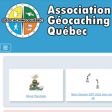
Nano Geocoin GIFF 2025 avec por
Signal Planchiste
clé