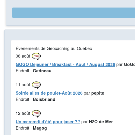
Événements de Géocaching au Québec
08
août
GOGO Déjeuner / Breakfast - Août / August 2026
par
GoGo
Endroit :
Gatineau
11
août
Soirée ailes de poulet-Août 2026
par
pepite
Endroit :
Boisbriand
12
août
Un mercredi d'été pour jaser ??
par
H2O de Mer
Endroit :
Magog