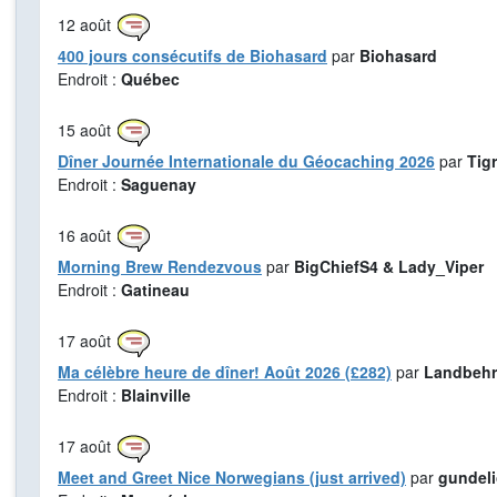
12
août
400 jours consécutifs de Biohasard
par
Biohasard
Endroit :
Québec
15
août
Dîner Journée Internationale du Géocaching 2026
par
Tig
Endroit :
Saguenay
16
août
Morning Brew Rendezvous
par
BigChiefS4 & Lady_Viper
Endroit :
Gatineau
17
août
Ma célèbre heure de dîner! Août 2026 (£282)
par
Landbehr
Endroit :
Blainville
17
août
Meet and Greet Nice Norwegians (just arrived)
par
gundel