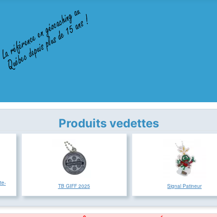
Produits vedettes
te-
TB GIFF 2025
Signal Patineur