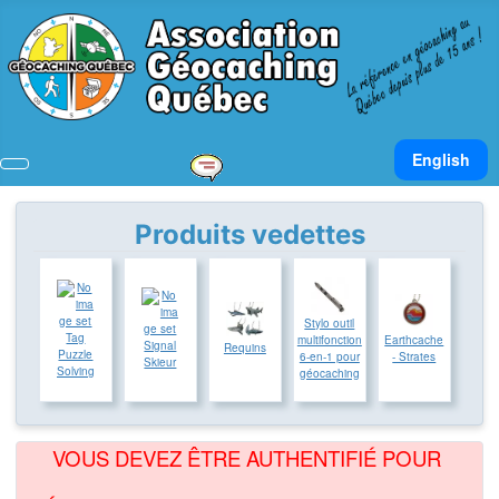
Sélectionnez v
English
Produits vedettes
Stylo outil
Tag
multifonction
Earthcache
Signal
Requins
Puzzle
6-en-1 pour
- Strates
Skieur
Solving
géocaching
VOUS DEVEZ ÊTRE AUTHENTIFIÉ POUR