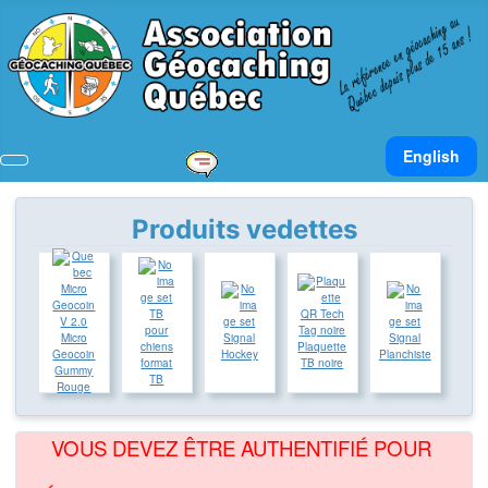
Sélectionnez v
English
Produits vedettes
TB
pour
Micro
Signal
Signal
chiens
Plaquette
Geocoin
Hockey
Planchiste
format
TB noire
Gummy
TB
Rouge
VOUS DEVEZ ÊTRE AUTHENTIFIÉ POUR