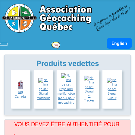
Sélectionnez v
English
Produits vedettes
Stylo outil
Signal
Tag
Signal
multifonction
Signal
et
Canada
marcheur
6-en-1 pour
Skieur
Tracker
géocaching
VOUS DEVEZ ÊTRE AUTHENTIFIÉ POUR