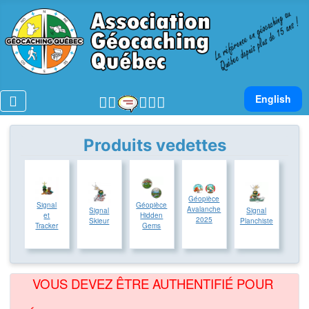
Sélectionnez v
English
Produits vedettes
Géopièce
Signal
Géopièce
Avalanche
Signal
Signal
et
Hidden
2025
Skieur
Planchiste
Tracker
Gems
VOUS DEVEZ ÊTRE AUTHENTIFIÉ POUR