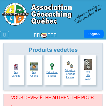
Sélectionnez v
English
Produits vedettes
Géopièce
Porte-
Tag
Tag
Extracteur
Panier de
clés
Canada
Ohana
à tiques
Paques
AGQ
VOUS DEVEZ ÊTRE AUTHENTIFIÉ POUR