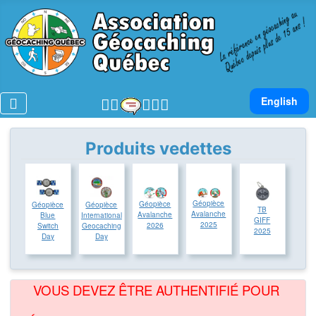
Sélectionnez v
English
Produits vedettes
Géopièce
Géopièce
Géopièce
Géopièce
TB
Avalanche
Avalanche
Blue
International
GIFF
2025
2026
Switch
Geocaching
2025
Day
Day
VOUS DEVEZ ÊTRE AUTHENTIFIÉ POUR