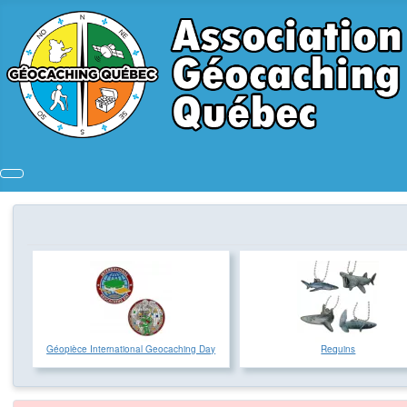
Géopièce International Geocaching Day
Requins