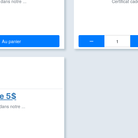
dans notre ...
Certificat ca
Quantité:
Au panier
de 5$
dans notre ...