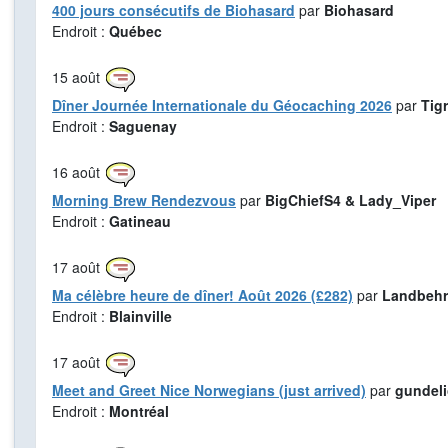
400 jours consécutifs de Biohasard
par
Biohasard
Endroit :
Québec
15
août
Dîner Journée Internationale du Géocaching 2026
par
Tig
Endroit :
Saguenay
16
août
Morning Brew Rendezvous
par
BigChiefS4 & Lady_Viper
Endroit :
Gatineau
17
août
Ma célèbre heure de dîner! Août 2026 (£282)
par
Landbehr
Endroit :
Blainville
17
août
Meet and Greet Nice Norwegians (just arrived)
par
gundel
Endroit :
Montréal