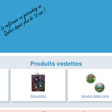
Produits vedettes
Signal Gothic
Géopièce Hidden Gems