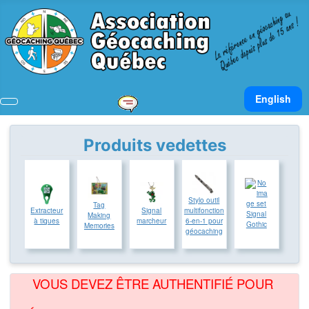
Sélectionnez v
English
Produits vedettes
Stylo outil
Tag
Extracteur
Signal
multifonction
Signal
Making
à tiques
marcheur
6-en-1 pour
Gothic
Memories
géocaching
VOUS DEVEZ ÊTRE AUTHENTIFIÉ POUR