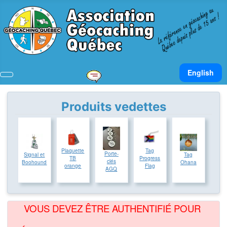
Sélectionnez v
English
Produits vedettes
Plaquette
Tag
Porte-
Signal et
Tag
TB
Progress
clés
Boohound
Ohana
orange
Flag
AGQ
VOUS DEVEZ ÊTRE AUTHENTIFIÉ POUR