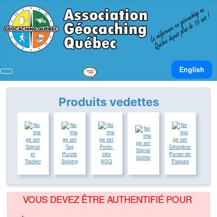
Sélectionnez v
English
Produits vedettes
Signal
Tag
Porte-
Géopièce
Signal
et
Puzzle
clés
Panier de
Gothic
Tracker
Solving
AGQ
Paques
VOUS DEVEZ ÊTRE AUTHENTIFIÉ POUR