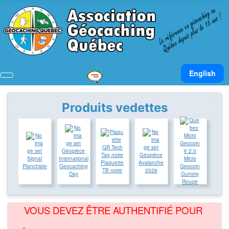
Sélectionnez v
English
Produits vedettes
Géopièce
Géopièce
Signal
International
Micro
Plaquette
Avalanche
Planchiste
Geocaching
Geocoin
TB noire
2026
Day
Gummy
Rouge
VOUS DEVEZ ÊTRE AUTHENTIFIÉ POUR