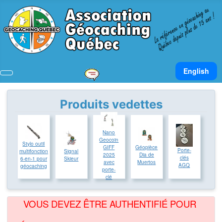
Sélectionnez v
English
Produits vedettes
Nano
Geocoin
Stylo outil
Géopièce
GIFF
Porte-
multifonction
Signal
Dia de
2025
clés
6-en-1 pour
Skieur
Muertos
avec
AGQ
géocaching
porte-
clé
VOUS DEVEZ ÊTRE AUTHENTIFIÉ POUR