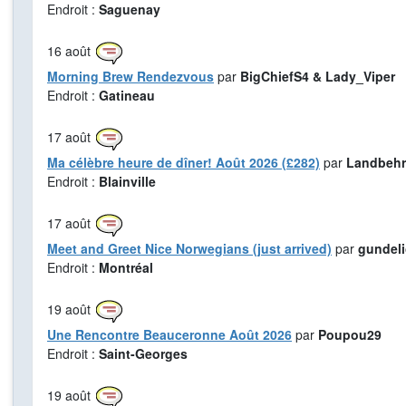
Endroit :
Saguenay
16
août
Morning Brew Rendezvous
par
BigChiefS4 & Lady_Viper
Endroit :
Gatineau
17
août
Ma célèbre heure de dîner! Août 2026 (£282)
par
Landbehr
Endroit :
Blainville
17
août
Meet and Greet Nice Norwegians (just arrived)
par
gundel
Endroit :
Montréal
19
août
Une Rencontre Beauceronne Août 2026
par
Poupou29
Endroit :
Saint-Georges
19
août