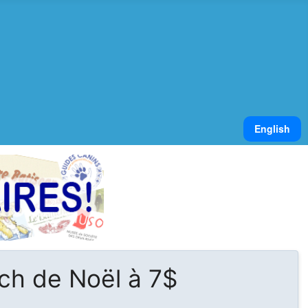
Sélectionnez v
English
ch de Noël à 7$