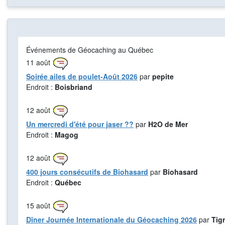
Événements de Géocaching au Québec
11
août
Soirée ailes de poulet-Août 2026
par
pepite
Endroit :
Boisbriand
12
août
Un mercredi d'été pour jaser ??
par
H2O de Mer
Endroit :
Magog
12
août
400 jours consécutifs de Biohasard
par
Biohasard
Endroit :
Québec
15
août
Dîner Journée Internationale du Géocaching 2026
par
Tig