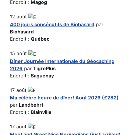
Endroit :
Magog
12
août
400 jours consécutifs de Biohasard
par
Biohasard
Endroit :
Québec
15
août
Dîner Journée Internationale du Géocaching
2026
par
TigrePlus
Endroit :
Saguenay
17
août
Ma célèbre heure de dîner! Août 2026 (£282)
par
Landbehrt
Endroit :
Blainville
17
août
Meet and Greet Nice Norwegians (just arrived)