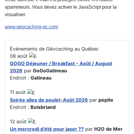
spammeurs. Vous devez activer le JavaScript pour la
visualiser.
www.geocaching-qc.com
Événements de Géocaching au Québec
08
août
GOGO Déjeuner / Breakfast - Août / August
2026
par
GoGoGatineau
Endroit :
Gatineau
11
août
Soirée ailes de poulet-Août 2026
par
pepite
Endroit :
Boisbriand
12
août
Un mercredi d'été pour jaser ??
par
H2O de Mer