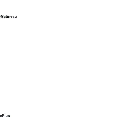
Gatineau
rePlus