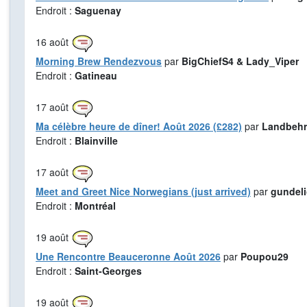
Endroit :
Saguenay
16
août
Morning Brew Rendezvous
par
BigChiefS4 & Lady_Viper
Endroit :
Gatineau
17
août
Ma célèbre heure de dîner! Août 2026 (£282)
par
Landbehr
Endroit :
Blainville
17
août
Meet and Greet Nice Norwegians (just arrived)
par
gundel
Endroit :
Montréal
19
août
Une Rencontre Beauceronne Août 2026
par
Poupou29
Endroit :
Saint-Georges
19
août