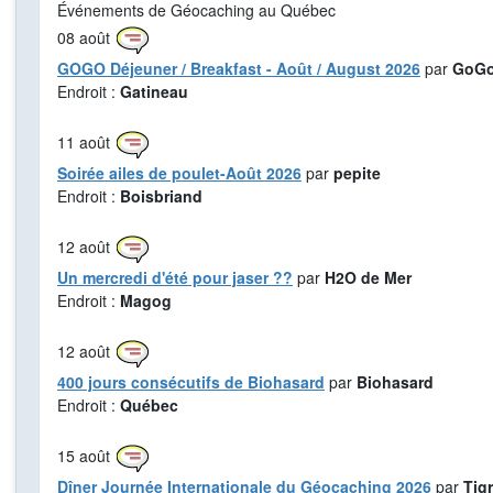
Événements de Géocaching au Québec
08
août
GOGO Déjeuner / Breakfast - Août / August 2026
par
GoGo
Endroit :
Gatineau
11
août
Soirée ailes de poulet-Août 2026
par
pepite
Endroit :
Boisbriand
12
août
Un mercredi d'été pour jaser ??
par
H2O de Mer
Endroit :
Magog
12
août
400 jours consécutifs de Biohasard
par
Biohasard
Endroit :
Québec
15
août
Dîner Journée Internationale du Géocaching 2026
par
Tig