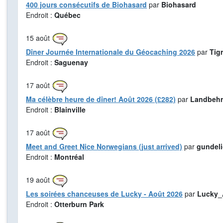
400 jours consécutifs de Biohasard
par
Biohasard
Endroit :
Québec
15
août
Dîner Journée Internationale du Géocaching 2026
par
Tig
Endroit :
Saguenay
17
août
Ma célèbre heure de dîner! Août 2026 (£282)
par
Landbehr
Endroit :
Blainville
17
août
Meet and Greet Nice Norwegians (just arrived)
par
gundel
Endroit :
Montréal
19
août
Les soirées chanceuses de Lucky - Août 2026
par
Lucky_
Endroit :
Otterburn Park