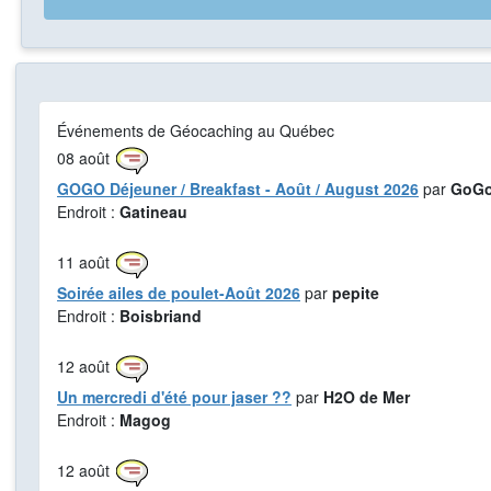
Événements de Géocaching au Québec
08
août
GOGO Déjeuner / Breakfast - Août / August 2026
par
GoGo
Endroit :
Gatineau
11
août
Soirée ailes de poulet-Août 2026
par
pepite
Endroit :
Boisbriand
12
août
Un mercredi d'été pour jaser ??
par
H2O de Mer
Endroit :
Magog
12
août