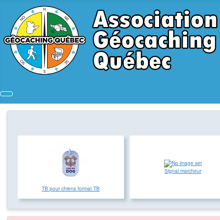
Signal marcheur
TB pour chiens format TB