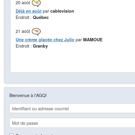
20
août
Déjà en août
par
cablevision
Endroit :
Québec
21
août
Une crème glacée chez Julio
par
MAMOUE
Endroit :
Granby
Bienvenue à l'AGQ!