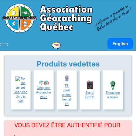
Sélectionnez v
English
Produits vedettes
TB
Géopièce
pour
Géopièce
Avalanche
Signal
Extracteur
chiens
Un p'tit
2026
Gothic
à tiques
format
café
TB
VOUS DEVEZ ÊTRE AUTHENTIFIÉ POUR