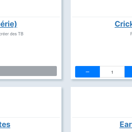
érie)
Cric
créer des TB
Quantité:
tes
Ear