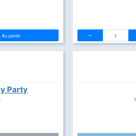
Quantité:
Au panier
y Party
m