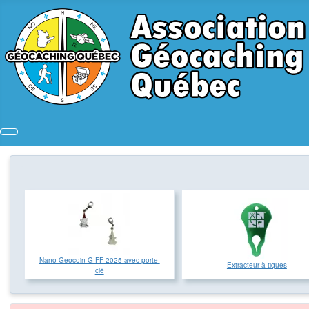
Nano Geocoin GIFF 2025 avec porte-
Extracteur à tiques
clé