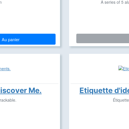
m
A series of 5 a
Au panier
Discover Me.
Etiquette d'i
trackable.
Étiquette