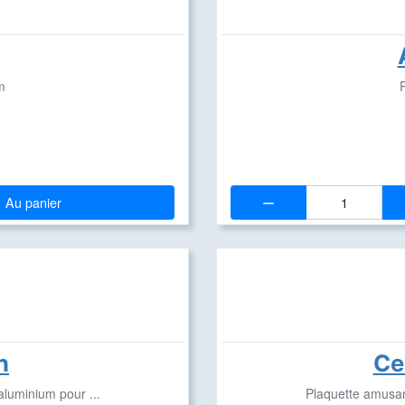
m
Quantité:
Au panier
n
Ce
luminium pour ...
Plaquette amusan