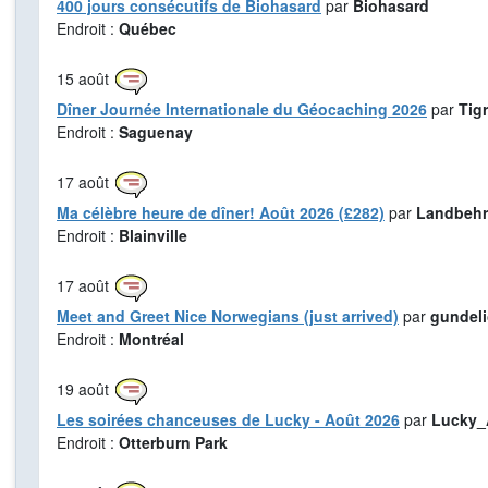
400 jours consécutifs de Biohasard
par
Biohasard
Endroit :
Québec
15
août
Dîner Journée Internationale du Géocaching 2026
par
Tig
Endroit :
Saguenay
17
août
Ma célèbre heure de dîner! Août 2026 (£282)
par
Landbehr
Endroit :
Blainville
17
août
Meet and Greet Nice Norwegians (just arrived)
par
gundel
Endroit :
Montréal
19
août
Les soirées chanceuses de Lucky - Août 2026
par
Lucky_
Endroit :
Otterburn Park