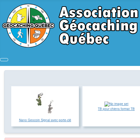
TB pour chiens format TB
Nano Geocoin Signal avec porte-clé