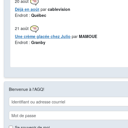
20
août
Déjà en août
par
cablevision
Endroit :
Québec
21
août
Une crème glacée chez Julio
par
MAMOUE
Endroit :
Granby
Bienvenue à l'AGQ!
Se souvenir de moi