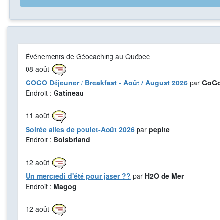
Événements de Géocaching au Québec
08
août
GOGO Déjeuner / Breakfast - Août / August 2026
par
GoGo
Endroit :
Gatineau
11
août
Soirée ailes de poulet-Août 2026
par
pepite
Endroit :
Boisbriand
12
août
Un mercredi d'été pour jaser ??
par
H2O de Mer
Endroit :
Magog
12
août