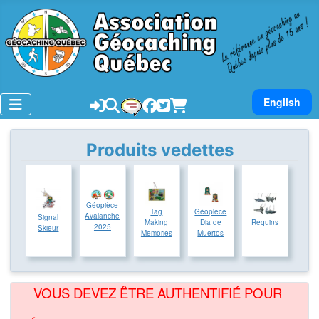
Sélectionnez v
English
Produits vedettes
Géopièce
Tag
Géopièce
Avalanche
Signal
Making
Dia de
Requins
2025
Skieur
Memories
Muertos
VOUS DEVEZ ÊTRE AUTHENTIFIÉ POUR