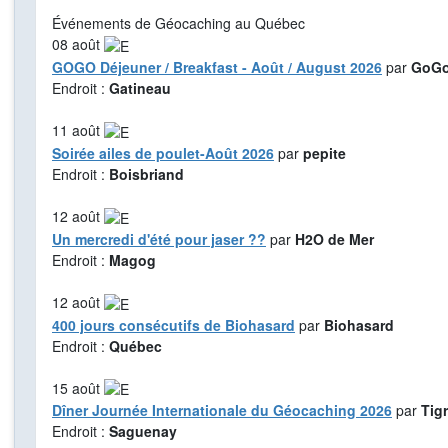
Événements de Géocaching au Québec
08
août
GOGO Déjeuner / Breakfast - Août / August 2026
par
GoGo
Endroit :
Gatineau
11
août
Soirée ailes de poulet-Août 2026
par
pepite
Endroit :
Boisbriand
12
août
Un mercredi d'été pour jaser ??
par
H2O de Mer
Endroit :
Magog
12
août
400 jours consécutifs de Biohasard
par
Biohasard
Endroit :
Québec
15
août
Dîner Journée Internationale du Géocaching 2026
par
Tig
Endroit :
Saguenay