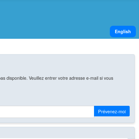
Sélectionnez v
English
s disponible. Veuillez entrer votre adresse e-mail si vous
Prévenez-moi