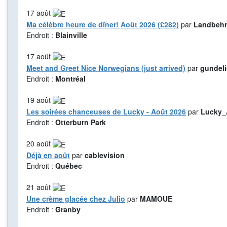
17
août
Ma célèbre heure de dîner! Août 2026 (£282)
par
Landbehr
Endroit :
Blainville
17
août
Meet and Greet Nice Norwegians (just arrived)
par
gundel
Endroit :
Montréal
19
août
Les soirées chanceuses de Lucky - Août 2026
par
Lucky_
Endroit :
Otterburn Park
20
août
Déjà en août
par
cablevision
Endroit :
Québec
21
août
Une crème glacée chez Julio
par
MAMOUE
Endroit :
Granby