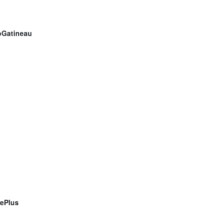
Gatineau
rePlus