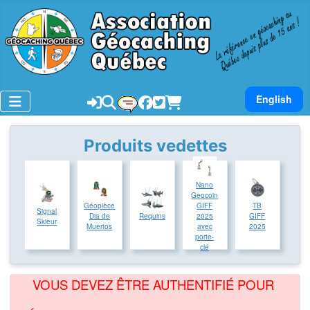
Sélectionnez v
English
Produits vedettes
Nano
Geocoin
Géopièce
TB
GIFF
Signal
Dia de
Requins
GIFF
2025
Skieur
Muertos
2025
avec
porte-
clé
VOUS DEVEZ ÊTRE AUTHENTIFIÉ POUR