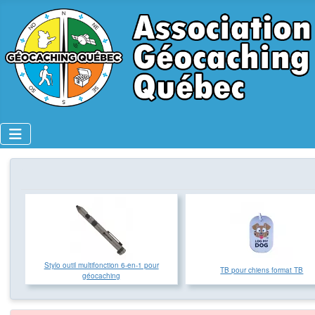
Stylo outil multifonction 6-en-1 pour
TB pour chiens format TB
géocaching