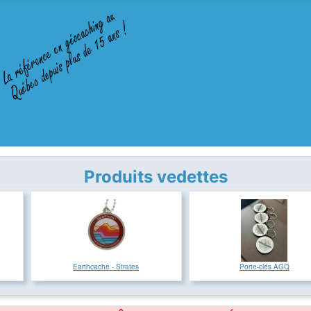
Produits vedettes
Earthcache - Strates
Porte-clés AGQ