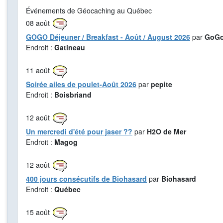
Événements de Géocaching au Québec
08
août
GOGO Déjeuner / Breakfast - Août / August 2026
par
GoGo
Endroit :
Gatineau
11
août
Soirée ailes de poulet-Août 2026
par
pepite
Endroit :
Boisbriand
12
août
Un mercredi d'été pour jaser ??
par
H2O de Mer
Endroit :
Magog
12
août
400 jours consécutifs de Biohasard
par
Biohasard
Endroit :
Québec
15
août