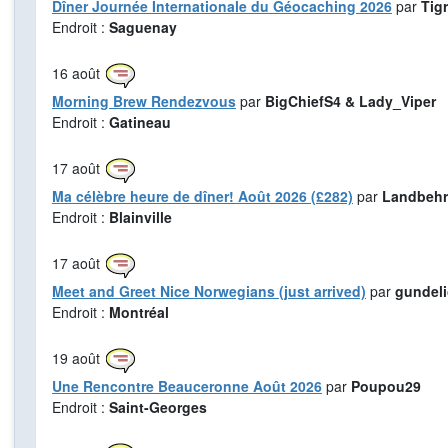
Dîner Journée Internationale du Géocaching 2026
par
Tig
Endroit :
Saguenay
16
août
Morning Brew Rendezvous
par
BigChiefS4 & Lady_Viper
Endroit :
Gatineau
17
août
Ma célèbre heure de dîner! Août 2026 (£282)
par
Landbehr
Endroit :
Blainville
17
août
Meet and Greet Nice Norwegians (just arrived)
par
gundel
Endroit :
Montréal
19
août
Une Rencontre Beauceronne Août 2026
par
Poupou29
Endroit :
Saint-Georges