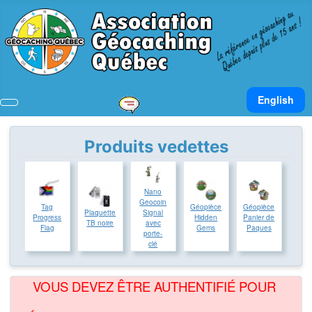
Sélectionnez v
English
Produits vedettes
Nano
Geocoin
Tag
Géopièce
Géopièce
Plaquette
Signal
Progress
Hidden
Panier de
TB noire
avec
Flag
Gems
Paques
porte-
clé
VOUS DEVEZ ÊTRE AUTHENTIFIÉ POUR