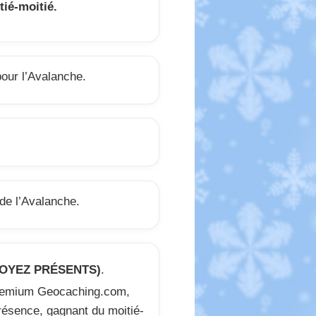
itié-moitié.
our l’Avalanche.
de l’Avalanche.
SOYEZ PRÉSENTS)
.
emium Geocaching.com,
résence, gagnant du moitié-