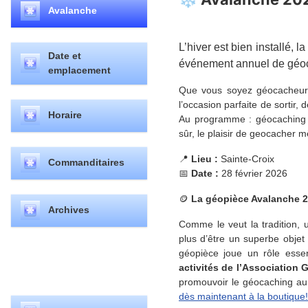
Avalanche
L’hiver est bien installé, 
Date et
événement annuel de géoca
emplacement
Que vous soyez géocacheur a
l’occasion parfaite de sortir
Horaire
Au programme : géocaching h
sûr, le plaisir de geocacher
📍
Lieu :
Sainte-Croix
Commanditaires
📅
Date :
28 février 2026
🪙
La géopièce Avalanche 
Archives
Comme le veut la tradition,
plus d’être un superbe objet 
géopièce joue un rôle esse
activités de l’Associatio
promouvoir le géocaching a
dès maintenant à la boutique!
Sélectionnez votre langue