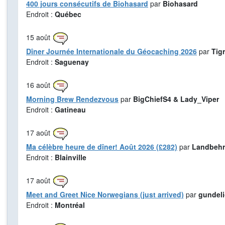
400 jours consécutifs de Biohasard
par
Biohasard
Endroit :
Québec
15
août
Dîner Journée Internationale du Géocaching 2026
par
Tig
Endroit :
Saguenay
16
août
Morning Brew Rendezvous
par
BigChiefS4 & Lady_Viper
Endroit :
Gatineau
17
août
Ma célèbre heure de dîner! Août 2026 (£282)
par
Landbehr
Endroit :
Blainville
17
août
Meet and Greet Nice Norwegians (just arrived)
par
gundel
Endroit :
Montréal