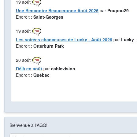
19
août
Une Rencontre Beauceronne Août 2026
par
Poupou29
Endroit :
Saint-Georges
19
août
Les soirées chanceuses de Lucky - Août 2026
par
Lucky_
Endroit :
Otterburn Park
20
août
Déjà en août
par
cablevision
Endroit :
Québec
Bienvenue à l'AGQ!