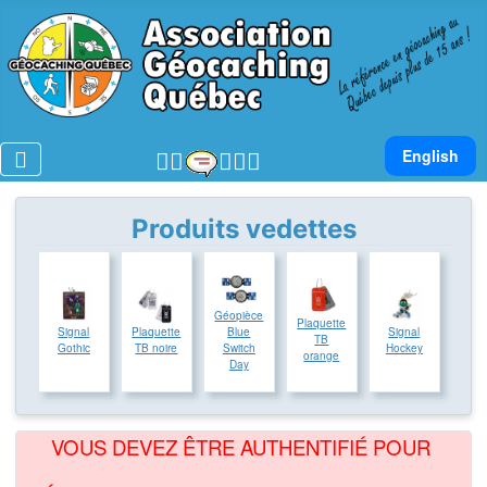
Sélectionnez v
English
Produits vedettes
Géopièce
Plaquette
Signal
Plaquette
Blue
Signal
TB
Gothic
TB noire
Switch
Hockey
orange
Day
VOUS DEVEZ ÊTRE AUTHENTIFIÉ POUR