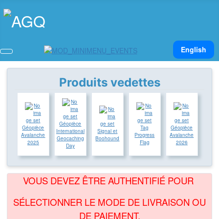
Sélectionnez v
English
Produits vedettes
Géopièce
Géopièce
Tag
Géopièce
International
Signal et
Avalanche
Progress
Avalanche
Geocaching
Boohound
2025
Flag
2026
Day
VOUS DEVEZ ÊTRE AUTHENTIFIÉ POUR
SÉLECTIONNER LE MODE DE LIVRAISON OU
DE PAIEMENT.