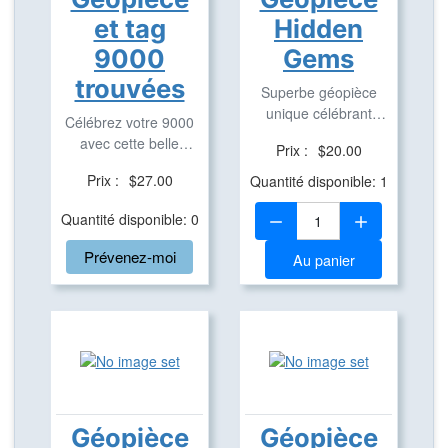
et tag
Hidden
9000
Gems
trouvées
Superbe géopièce
unique célébrant
Célébrez votre 9000
Hidden Gems
avec cette belle
Prix :
$20.00
repérable sur ...
géopièce et tag ...
Prix :
$27.00
Quantité disponible: 1
Quantité:
Quantité disponible: 0
Prévenez-moi
Au panier
Géopièce
Géopièce