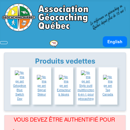
Sélectionnez v
English
Produits vedettes
Géopièce
Stylo outil
Blue
Signal
Extracteur
multifonction
Tag
Switch
Skieur
à tiques
6-en-1 pour
Canada
Day
géocaching
VOUS DEVEZ ÊTRE AUTHENTIFIÉ POUR