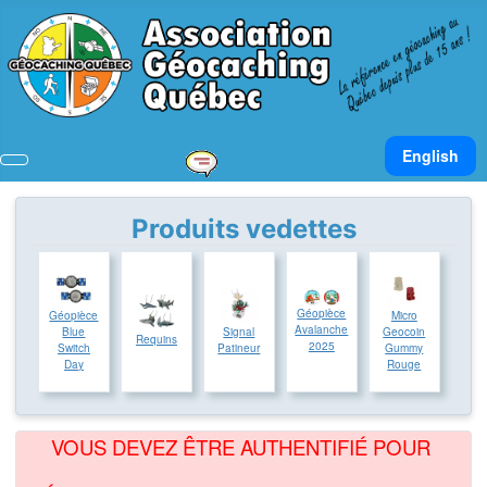
Sélectionnez v
English
Produits vedettes
Géopièce
Géopièce
Micro
Avalanche
Blue
Signal
Geocoin
Requins
2025
Switch
Patineur
Gummy
Day
Rouge
VOUS DEVEZ ÊTRE AUTHENTIFIÉ POUR