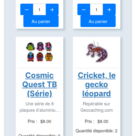
Quantité:
Quantité:
Au panier
Au panier
Cosmic
Cricket, le
Quest TB
gecko
(Série)
léopard
Une série de 8
Repérable sur
plaques d’aluminium
Geocaching.com
pour créer des TB
Prix :
$8.00
Prix :
$8.00
Quantité disponible: 2
Quantité disponible: 0