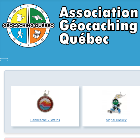
Earthcache - Strates
Signal Hockey