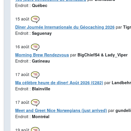
Endroit :
Québec
15
août
Dîner Journée Internationale du Géocaching 2026
par
Tig
Endroit :
Saguenay
16
août
Morning Brew Rendezvous
par
BigChiefS4 & Lady_Viper
Endroit :
Gatineau
17
août
Ma célèbre heure de dîner! Août 2026 (£282)
par
Landbehr
Endroit :
Blainville
17
août
Meet and Greet Nice Norwegians (just arrived)
par
gundel
Endroit :
Montréal
19
août