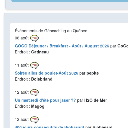
Événements de Géocaching au Québec
08
août
GOGO Déjeuner / Breakfast - Août / August 2026
par
GoGo
Endroit :
Gatineau
11
août
Soirée ailes de poulet-Août 2026
par
pepite
Endroit :
Boisbriand
12
août
Un mercredi d'été pour jaser ??
par
H2O de Mer
Endroit :
Magog
12
août
400 jours consécutifs de Biohasard
par
Biohasard