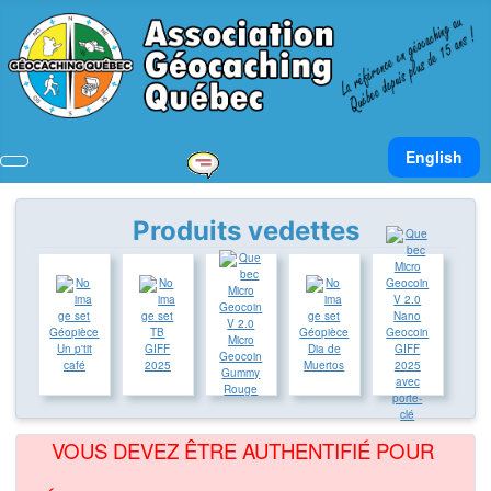
Sélectionnez v
English
Produits vedettes
Nano
Géopièce
TB
Géopièce
Geocoin
Micro
Un p'tit
GIFF
Dia de
GIFF
Geocoin
café
2025
Muertos
2025
Gummy
avec
Rouge
porte-
clé
VOUS DEVEZ ÊTRE AUTHENTIFIÉ POUR