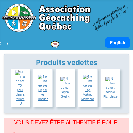
Sélectionnez v
English
Produits vedettes
TB
pour
Signal
Tag
Signal
Signal
chiens
et
Making
Gothic
Planchiste
format
Tracker
Memories
TB
VOUS DEVEZ ÊTRE AUTHENTIFIÉ POUR