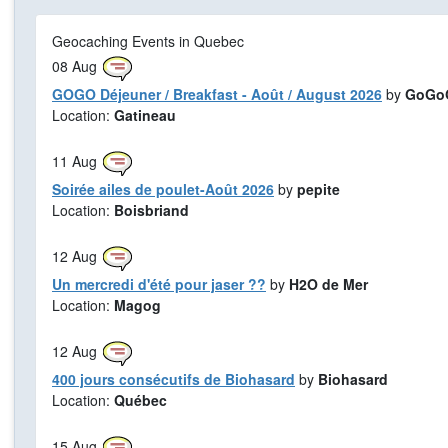
Geocaching Events in Quebec
08
Aug
GOGO Déjeuner / Breakfast - Août / August 2026
by
GoGoG
Location:
Gatineau
11
Aug
Soirée ailes de poulet-Août 2026
by
pepite
Location:
Boisbriand
12
Aug
Un mercredi d'été pour jaser ??
by
H2O de Mer
Location:
Magog
12
Aug
400 jours consécutifs de Biohasard
by
Biohasard
Location:
Québec
15
Aug