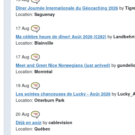
Dîner Journée Internationale du Géocaching 2026
by
Tigr
Location:
Saguenay
17
Aug
Ma célèbre heure de dîner! Août 2026 (£282)
by
Landbehrt
Location:
Blainville
17
Aug
Meet and Greet Nice Norwegians (just arrived)
by
gundeli
Location:
Montréal
19
Aug
Les soirées chanceuses de Lucky - Août 2026
by
Lucky_A
Location:
Otterburn Park
20
Aug
Déjà en août
by
cablevision
Location:
Québec